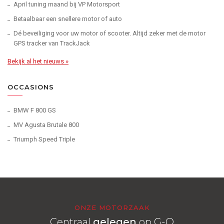
April tuning maand bij VP Motorsport
Betaalbaar een snellere motor of auto
Dé beveiliging voor uw motor of scooter. Altijd zeker met de motor
GPS tracker van TrackJack
Bekijk al het nieuws »
OCCASIONS
BMW F 800 GS
MV Agusta Brutale 800
Triumph Speed Triple
ONZE MOTORZAAK
Centraal
gelegen
op G-O