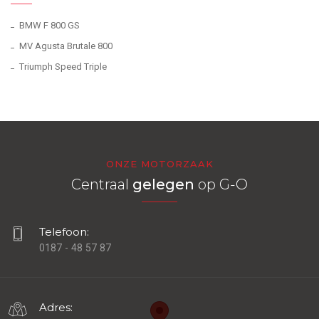
BMW F 800 GS
MV Agusta Brutale 800
Triumph Speed Triple
ONZE MOTORZAAK
Centraal
gelegen
op G-O
Telefoon:
0187 - 48 57 87
Adres: